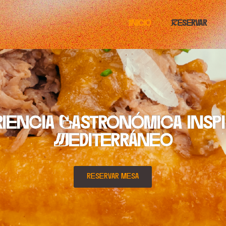
Inicio
Reservar
iencia Gastronómica inspi
Mediterráneo
reservar mesa